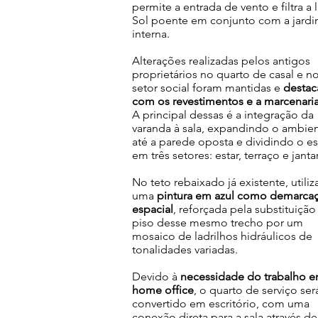
permite a entrada de vento e filtra a 
Sol poente em conjunto com a jardi
interna.
Alterações realizadas pelos antigos
proprietários no quarto de casal e n
setor social foram mantidas e
destac
com os revestimentos e a marcenari
A principal dessas é a integração da
varanda à sala, expandindo o ambie
até a parede oposta e dividindo o e
em três setores: estar, terraço e janta
No teto rebaixado já existente, utili
uma
pintura em azul como demarca
espacial
, reforçada pela substituição
piso desse mesmo trecho por um
mosaico de ladrilhos hidráulicos de
tonalidades variadas.
Devido à
necessidade do trabalho 
home office
, o quarto de serviço ser
convertido em escritório, com uma
conexão direta para a sala através d