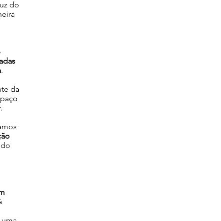
luz do
neira
o
adas
a
.
nte da
spaço
r.
zamos
ção
 do
em
á
e uma