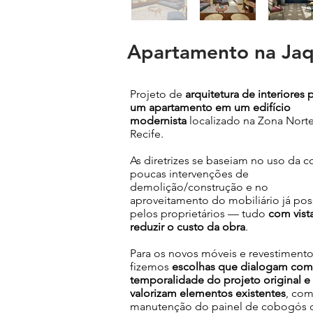
Apartamento na Jaq
Projeto de
arquitetura de interiores 
um apartamento em um edifício
modernista
localizado na Zona Nort
Recife.
As diretrizes se baseiam no uso da c
poucas intervenções de
demolição/construção e no
aproveitamento do mobiliário já po
pelos proprietários — tudo
com vista
reduzir o custo da obra
.
Para os novos móveis e revestimento
fizemos
escolhas que dialogam com
temporalidade do projeto original e
valorizam elementos existentes
, com
manutenção do painel de cobogós 