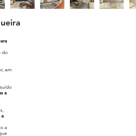
ueira
para
e do
or, em
ssuído
s a
s,
 a
o a
que